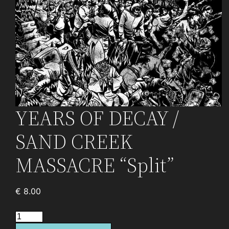
YEARS OF DECAY /
SAND CREEK
MASSACRE “Split”
€
8.00
quantité
de