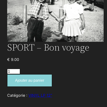
SPORT – Bon voyage
€
9.00
quantité
de
Ajouter au panier
SPORT
–
Bon
Catégorie :
VINYL LP 12″
voyage