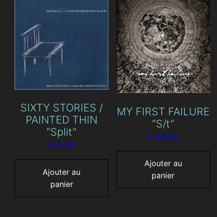
SIXTY STORIES /
MY FIRST FAILURE
PAINTED THIN
“S/t”
“Split”
€
10.00
€
5.00
Ajouter au
Ajouter au
panier
panier