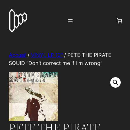
Aller
au
contenu
Accueil
/
VINYL LP 12"
/ PETE THE PIRATE
SQUID “Don’t correct me if I’m wrong”
PETE THE PIRATE