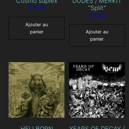
“Cosmo suplex”
DUDES / MERKIT
“Split”
€
5.00
€
5.00
Ajouter au
panier
Ajouter au
panier
HELLBORN
YEARS OF DECAY /