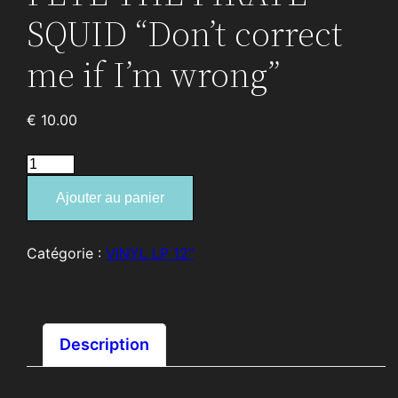
SQUID “Don’t correct
me if I’m wrong”
€
10.00
quantité
de
Ajouter au panier
PETE
THE
PIRATE
Catégorie :
VINYL LP 12″
SQUID
“Don’t
correct
me
Description
if
I’m