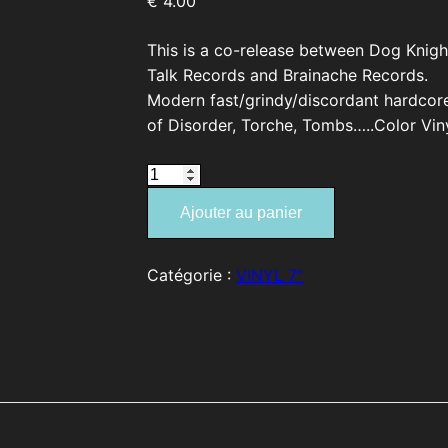
€
4.00
This is a co-release between Dog Knigh
Talk Records and Brainache Records.
Modern fast/grindy/discordant hardcore
of Disorder, Torche, Tombs…..Color Vin
quantité
de
Ajouter au panier
PARISO
"Sooner
Insignificant
Catégorie :
VINYL 7″
Better"