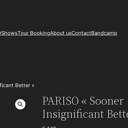
O
Shows
Tour Booking
About us
Contact
Bandcamp
ficant Better »
PARISO « Sooner
Insignificant Bett