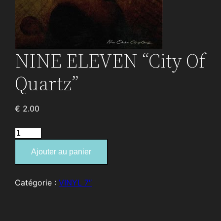
NINE ELEVEN “City Of
Quartz”
€
2.00
quantité
de
Ajouter au panier
NINE
ELEVEN
“City
Catégorie :
VINYL 7″
Of
Quartz”