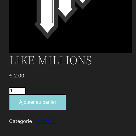
LIKE MILLIONS
€
2.00
quantité
de
Ajouter au panier
LIKE
MILLIONS
Catégorie :
VINYL 7″