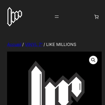
Aller
au
contenu
Accueil
/
VINYL 7"
/ LIKE MILLIONS