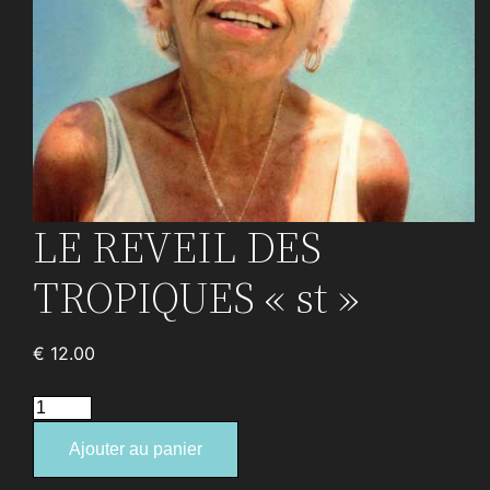
LE REVEIL DES
TROPIQUES « st »
€
12.00
quantité
de
Ajouter au panier
LE
REVEIL