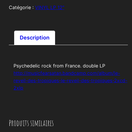
DES
Catégorie :
VINYL LP 12″
TROPIQUES
"st"
Description
Psychedelic rock from France. double LP
http://musicfearsatan.bandcamp.com/album/le-
reveil-des-tropiques-le-reveil-des-tropiques-2xcd-
2xlp
Produits similaires