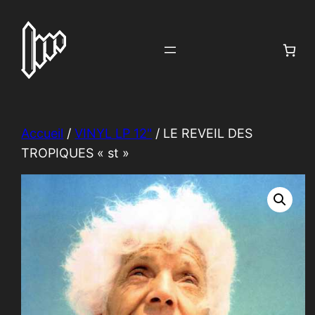
Aller
au
contenu
Accueil
/
VINYL LP 12"
/ LE REVEIL DES
TROPIQUES « st »