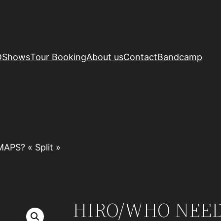
O
Shows
Tour Booking
About us
Contact
Bandcamp
PS? « Split »
HIRO/WHO NEED