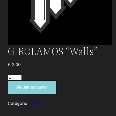
GIROLAMOS “Walls”
€
2.00
quantité
de
Ajouter au panier
GIROLAMOS
“Walls”
Catégorie :
VINYL 7″