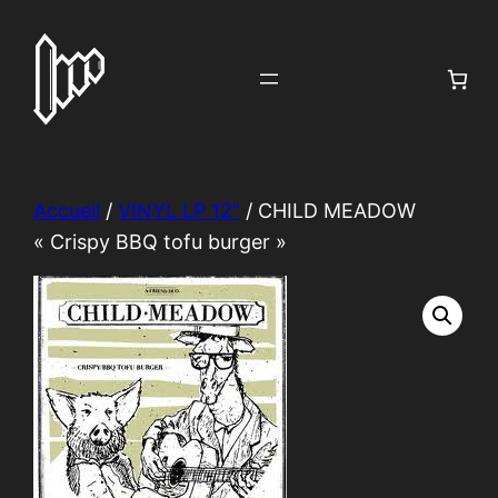
Aller
au
contenu
Accueil
/
VINYL LP 12"
/ CHILD MEADOW
« Crispy BBQ tofu burger »