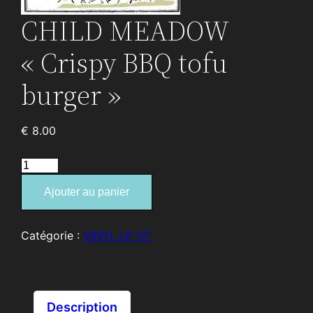
CHILD MEADOW
« Crispy BBQ tofu
burger »
€
8.00
quantité
de
Ajouter au panier
CHILD
MEADOW
"Crispy
Catégorie :
VINYL LP 12″
BBQ
tofu
burger"
Description