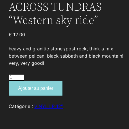
ACROSS TUNDRAS
“Western sky ride”
€
12.00
heavy and granitic stoner/post rock, think a mix
between pelican, black sabbath and black mountain!
very, very good!
quantité
de
Ajouter au panier
ACROSS
TUNDRAS
“Western
Catégorie :
VINYL LP 12″
sky
ride”