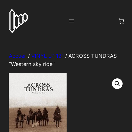
Aller
au
contenu
Accueil
/
VINYL LP 12"
/ ACROSS TUNDRAS
“Western sky ride”